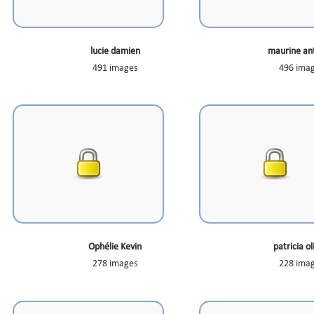
lucie damien
maurine an
491 images
496 ima
Ophélie Kevin
patricia ol
278 images
228 ima